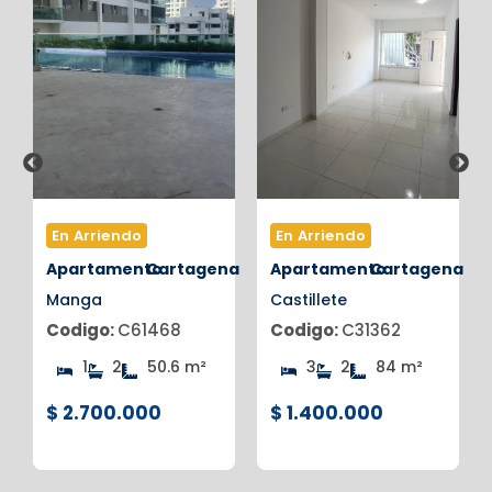
En Arriendo
En Arriendo
na
Apartamento
Cartagena
Apartamento
Cartagena
Manga
Castillete
Codigo:
C61468
Codigo:
C31362
1
2
50.6 m²
3
2
84 m²
$ 2.700.000
$ 1.400.000