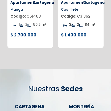
na
Apartamento
Cartagena
Apartamento
Cartagena
Manga
Castillete
Codigo:
C61468
Codigo:
C31362
1
2
50.6 m²
3
2
84 m²
$ 2.700.000
$ 1.400.000
Nuestras
Sedes
CARTAGENA
MONTERÍA