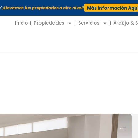
99
¡Llevamos tus propiedades a otro nivel!
Más información Aqu
Inicio
Propiedades
Servicios
Araújo & 