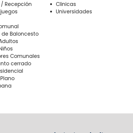
a / Recepción
Clinicas
 juegos
Universidades
Comunal
 de Baloncesto
 Adultos
Niños
ores Comunales
unto cerrado
sidencial
 Plano
bana