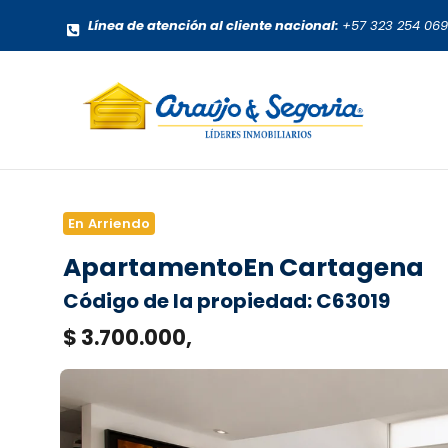
Línea de atención al cliente nacional:
+57 323 254 06
En Arriendo
Apartamento
En Cartagena
Código de la propiedad: C63019
$ 3.700.000,