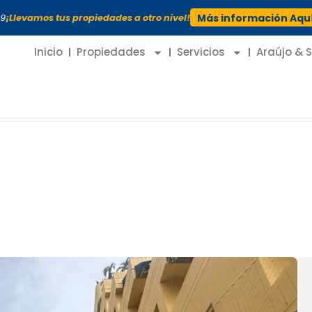
99
¡Llevamos tus propiedades a otro nivel!
Más información Aqu
Inicio
Propiedades
Servicios
Araújo & 