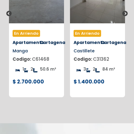
En Arriendo
En Arriendo
na
Apartamento
Cartagena
Apartamento
Cartagena
Manga
Castillete
Codigo:
C61468
Codigo:
C31362
1
2
50.6 m²
3
2
84 m²
$ 2.700.000
$ 1.400.000