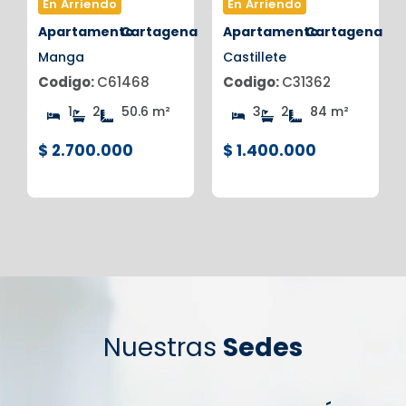
En Arriendo
En Arriendo
na
Apartamento
Cartagena
Apartamento
Cartagena
Manga
Castillete
Codigo:
C61468
Codigo:
C31362
1
2
50.6 m²
3
2
84 m²
$ 2.700.000
$ 1.400.000
Nuestras
Sedes