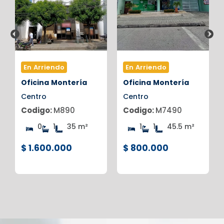
En Arriendo
En Arriendo
Oficina
Montería
Oficina
Montería
Centro
Centro
Codigo:
M890
Codigo:
M7490
0
1
35 m²
1
1
45.5 m²
$ 1.600.000
$ 800.000