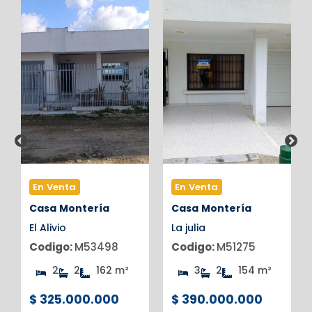
En Venta
En Venta
Casa
Montería
Casa
Montería
El Alivio
La julia
Codigo:
M53498
Codigo:
M51275
2
2
162 m²
3
2
154 m²
$ 325.000.000
$ 390.000.000