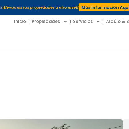
99
¡Llevamos tus propiedades a otro nivel!
Más información Aqu
Inicio
Propiedades
Servicios
Araújo & 