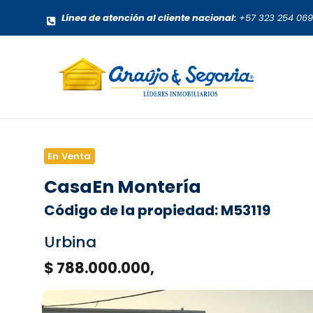
Línea de atención al cliente nacional:
+57 323 254 06
En Venta
Casa
En Montería
Código de la propiedad: M53119
Urbina
$ 788.000.000,