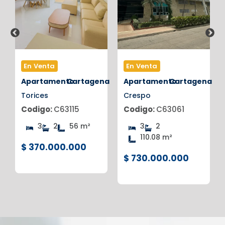
En Venta
En Venta
na
Apartamento
Cartagena
Apartamento
Cartagena
Torices
Crespo
Codigo:
C63115
Codigo:
C63061
3
2
56 m²
3
2
110.08 m²
$ 370.000.000
$ 730.000.000