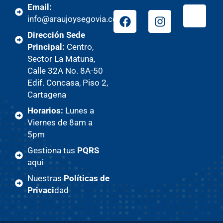
Email:
info@araujoysegovia.com
Dirección Sede
Principal:
Centro,
Sector La Matuna,
Calle 32A No. 8A-50
Edif. Concasa, Piso 2,
Cartagena
Horarios:
Lunes a
Viernes de 8am a
5pm
Gestiona tus
PQRS
aquí
Nuestras
Políticas de
Privaci
dad