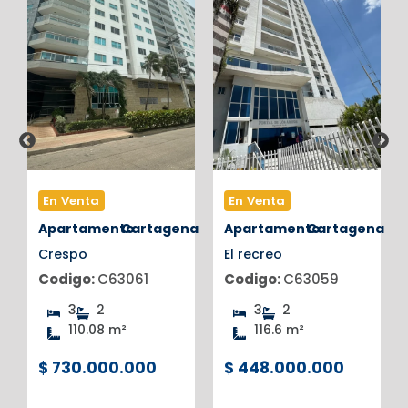
En Venta
En Venta
na
Apartamento
Cartagena
Apartamento
Cartagena
Crespo
El recreo
Codigo:
C63061
Codigo:
C63059
3
2
3
2
110.08 m²
116.6 m²
$ 730.000.000
$ 448.000.000