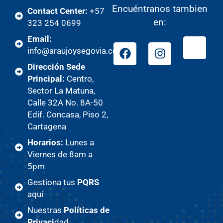
Encuéntranos tambien
Contact Center:
+57
en:
323 254 0699
Email:
info@araujoysegovia.com
Dirección Sede
Principal:
Centro,
Sector La Matuna,
Calle 32A No. 8A-50
Edif. Concasa, Piso 2,
Cartagena
Horarios:
Lunes a
Viernes de 8am a
5pm
Gestiona tus
PQRS
aquí
Nuestras
Políticas de
Privaci
dad