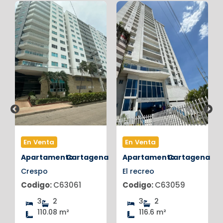
En Venta
En Venta
na
Apartamento
Cartagena
Apartamento
Cartagena
Crespo
El recreo
Codigo:
C63061
Codigo:
C63059
3
2
3
2
110.08 m²
116.6 m²