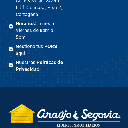
Calle 32A No. 8A-50
Edif. Concasa, Piso 2,
Cartagena
Horarios:
Lunes a
Viernes de 8am a
5pm
Gestiona tus
PQRS
aquí
Nuestras
Políticas de
Privaci
dad