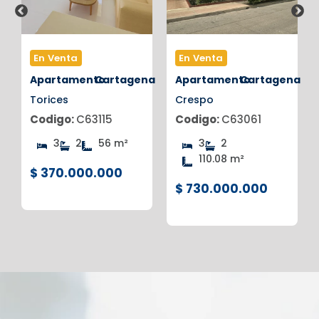
En Venta
En Venta
na
Apartamento
Cartagena
Apartamento
Cartagena
Torices
Crespo
Codigo:
C63115
Codigo:
C63061
3
2
56 m²
3
2
110.08 m²
$ 370.000.000
$ 730.000.000