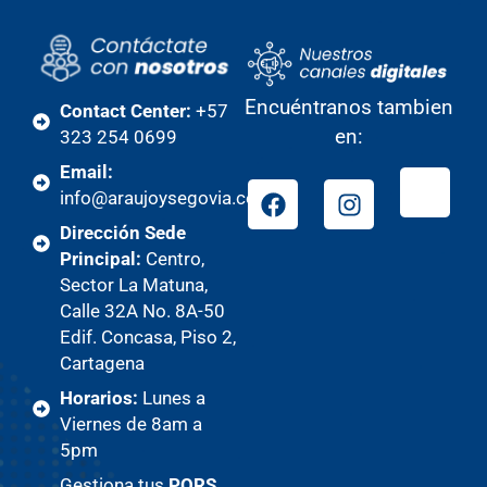
Encuéntranos tambien
Contact Center:
+57
en:
323 254 0699
Email:
info@araujoysegovia.com
Dirección Sede
Principal:
Centro,
Sector La Matuna,
Calle 32A No. 8A-50
Edif. Concasa, Piso 2,
Cartagena
Horarios:
Lunes a
Viernes de 8am a
5pm
Gestiona tus
PQRS