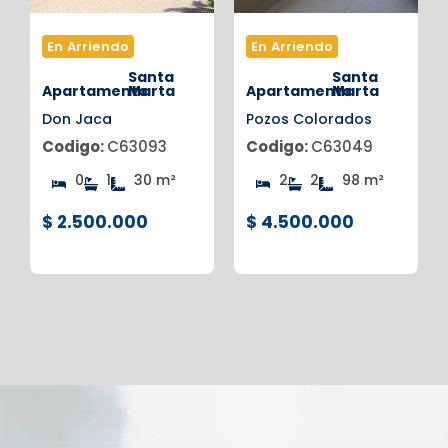
En Arriendo
En Arriendo
Santa
Santa
Apartamento
Marta
Apartamento
Marta
Don Jaca
Pozos Colorados
Codigo:
C63093
Codigo:
C63049
0
1
30 m²
2
2
98 m²
$ 2.500.000
$ 4.500.000