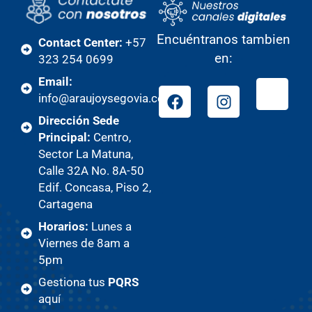
Encuéntranos tambien
Contact Center:
+57
en:
323 254 0699
Email:
info@araujoysegovia.com
Dirección Sede
Principal:
Centro,
Sector La Matuna,
Calle 32A No. 8A-50
Edif. Concasa, Piso 2,
Cartagena
Horarios:
Lunes a
Viernes de 8am a
5pm
Gestiona tus
PQRS
aquí