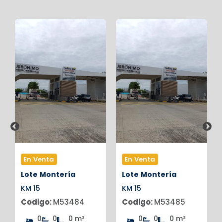
En Venta
En Venta
Lote
Montería
Lote
Montería
KM 15
KM 15
Codigo:
M53484
Codigo:
M53485
0
0
0 m²
0
0
0 m²