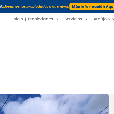
99
¡Llevamos tus propiedades a otro nivel!
Más información Aqu
Inicio
Propiedades
Servicios
Araújo & 