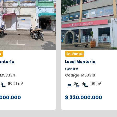
a
En Venta
ntería
Local
Montería
Centro
M53334
Codigo:
M53310
1
60.21 m²
0
4
191 m²
.000.000
$ 330.000.000