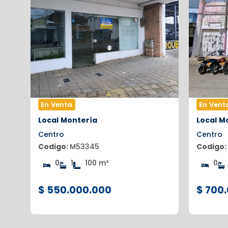
En Venta
En Vent
Local
Montería
Local
Mo
Centro
Centro
Codigo:
M53345
Codigo:
0
1
100 m²
0
$ 550.000.000
$ 700