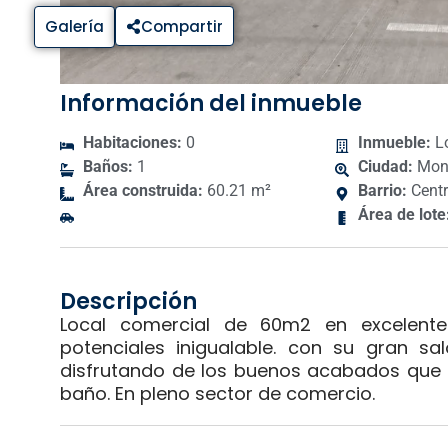
Galería
Compartir
Información del inmueble
Habitaciones:
0
Inmueble:
Lo
Baños:
1
Ciudad:
Mont
Área construida:
60.21 m²
Barrio:
Cent
Área de lote
Descripción
Local comercial de 60m2 en excelente 
potenciales inigualable. con su gran 
disfrutando de los buenos acabados que ti
baño. En pleno sector de comercio.