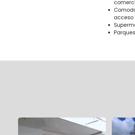
comerci
Comoda
acceso
Superme
Parques