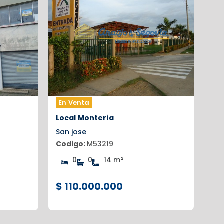
En Venta
Local
Montería
San jose
Codigo:
M53219
0
0
14 m²
$ 110.000.000