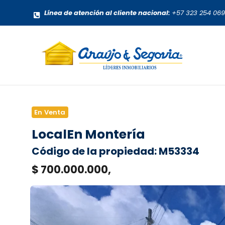
Línea de atención al cliente nacional:
+57 323 254 06
En Venta
Local
En Montería
Código de la propiedad: M53334
$ 700.000.000,