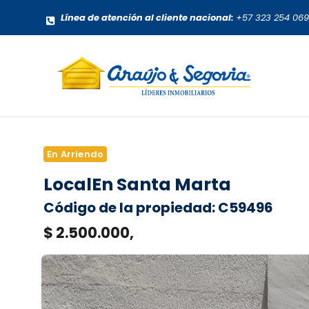
Línea de atención al cliente nacional:
+57 323 254 06
En Arriendo
Local
En Santa Marta
Código de la propiedad: C59496
$ 2.500.000,