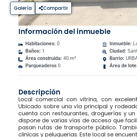
Galería
Compartir
Información del inmueble
Habitaciones:
0
Inmueble:
Lo
Baños:
1
Ciudad:
Sant
Área construida:
40 m²
Barrio:
URBA
Parqueaderos
0
Área de lote
Descripción
Local comercial con vitrina, con excelen
Ubicado sobre una vía principal y rodeado
cuenta con restaurantes, droguerías y un
dispone de varias vías de acceso que facili
pasan rutas de transporte público. Tamb
clinicas y peluquerias. Este local se encuen