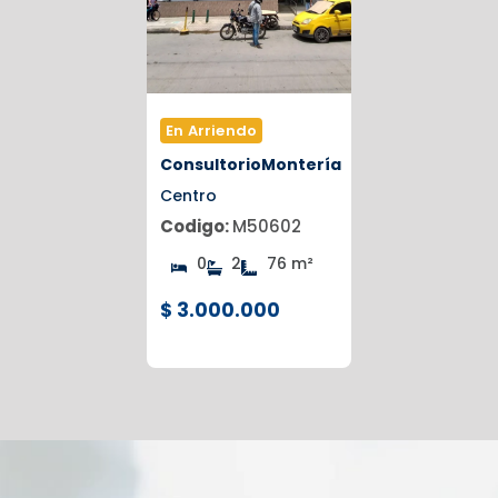
En Arriendo
Consultorio
Montería
Centro
Codigo:
M50602
0
2
76 m²
$ 3.000.000