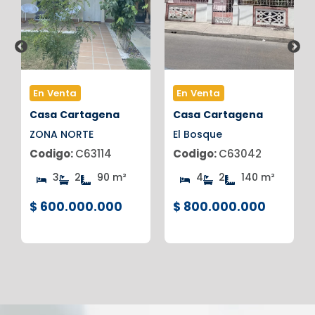
En Venta
En Venta
Casa
Cartagena
Casa
Cartagena
ZONA NORTE
El Bosque
Codigo:
C63114
Codigo:
C63042
3
2
90 m²
4
2
140 m²
$ 600.000.000
$ 800.000.000