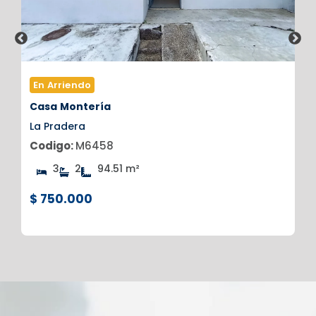
En Arriendo
Casa
Montería
La Pradera
Codigo:
M6458
3
2
94.51 m²
$ 750.000