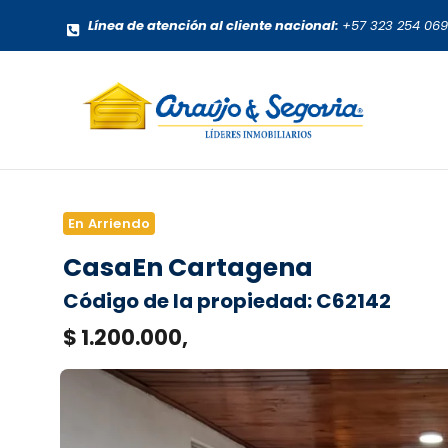
Línea de atención al cliente nacional:
+57 323 254 06
En Arriendo
Casa
En Cartagena
Código de la propiedad: C62142
$ 1.200.000,