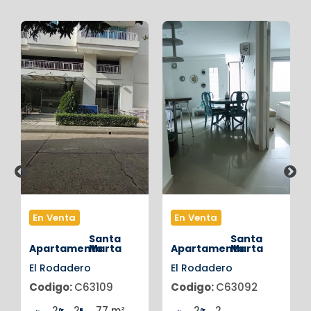
En Venta
En Venta
Santa
Santa
Apartamento
Marta
Apartamento
Marta
El Rodadero
El Rodadero
Codigo:
C63109
Codigo:
C63092
2
2
77 m²
2
2