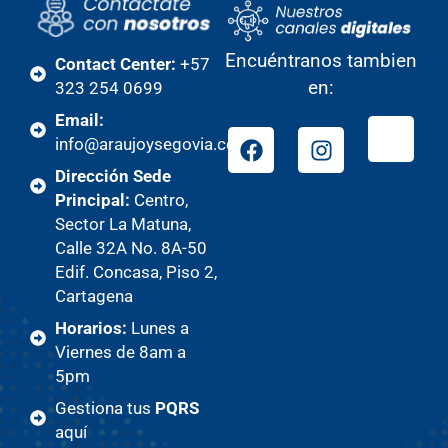
Encuéntranos tambien
Contact Center:
+57
en:
323 254 0699
Email:
info@araujoysegovia.com
Dirección Sede
Principal:
Centro,
Sector La Matuna,
Calle 32A No. 8A-50
Edif. Concasa, Piso 2,
Cartagena
Horarios:
Lunes a
Viernes de 8am a
5pm
Gestiona tus
PQRS
aquí