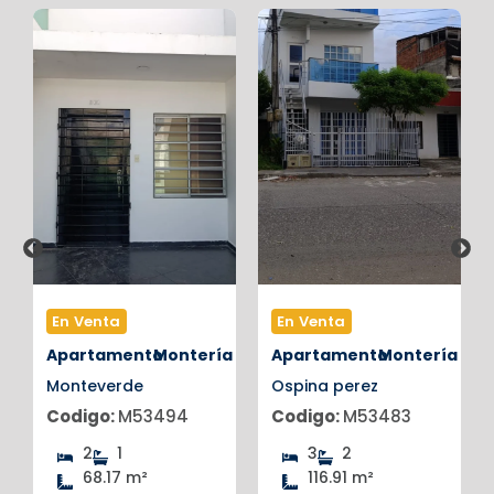
En Venta
En Venta
a
Apartamento
Montería
Apartamento
Montería
Monteverde
Ospina perez
Codigo:
M53494
Codigo:
M53483
2
1
3
2
68.17 m²
116.91 m²