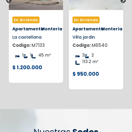
En Arriendo
En Arriendo
a
Apartamento
Montería
Apartamento
Montería
La castellana
Villa jardin
Codigo:
M7133
Codigo:
M6540
1
1
45 m²
3
2
113.2 m²
$ 1.200.000
$ 950.000