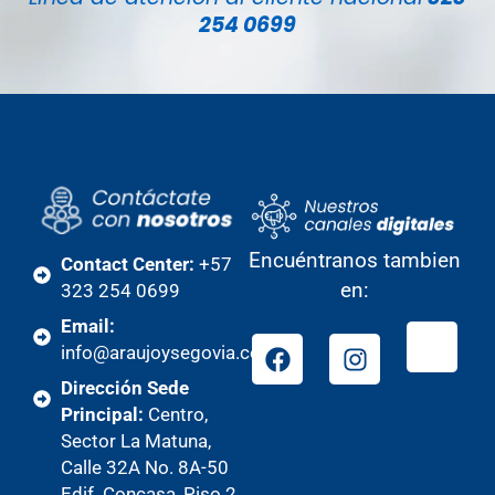
254 0699
Encuéntranos tambien
Contact Center:
+57
en:
323 254 0699
Email:
info@araujoysegovia.com
Dirección Sede
Principal:
Centro,
Sector La Matuna,
Calle 32A No. 8A-50
Edif. Concasa, Piso 2,