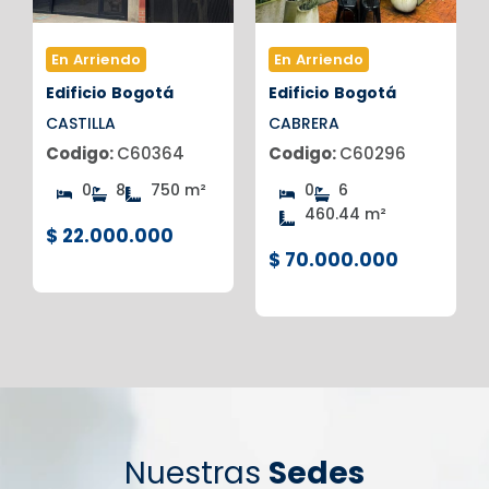
En Arriendo
En Arriendo
Edificio
Bogotá
Edificio
Bogotá
CASTILLA
CABRERA
Codigo:
C60364
Codigo:
C60296
0
8
750 m²
0
6
460.44 m²
$ 22.000.000
$ 70.000.000
Nuestras
Sedes