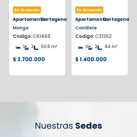
En Arriendo
En Arriendo
na
Apartamento
Cartagena
Apartamento
Cartagena
Manga
Castillete
Codigo:
C61468
Codigo:
C31362
1
2
50.6 m²
3
2
84 m²
$ 2.700.000
$ 1.400.000
Nuestras
Sedes