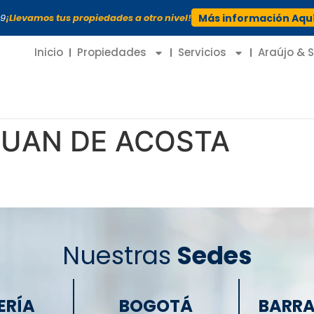
99
¡Llevamos tus propiedades a otro nivel!
Más información Aqu
Inicio
Propiedades
Servicios
Araújo & 
JUAN DE ACOSTA
Nuestras
Sedes
ERÍA
BOGOTÁ
BARRA