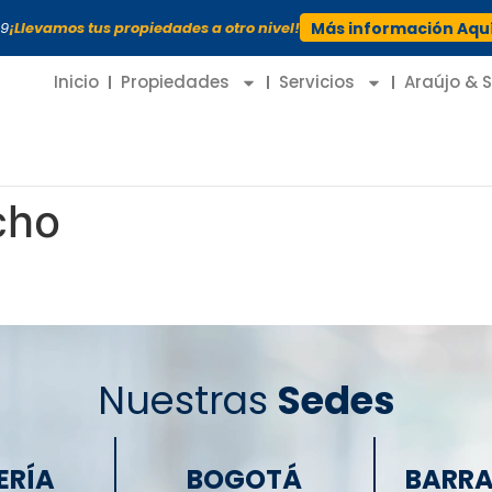
99
¡Llevamos tus propiedades a otro nivel!
Más información Aqu
Inicio
Propiedades
Servicios
Araújo & 
cho
Nuestras
Sedes
ERÍA
BOGOTÁ
BARRA