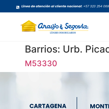
Línea de atención al cliente nacional:
+57 323 254 06
Barrios:
Urb. Pica
M53330
CARTAGENA
MONT