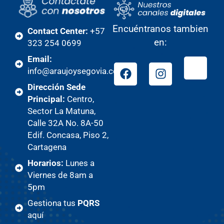
Encuéntranos tambien
Contact Center:
+57
en:
323 254 0699
Email:
info@araujoysegovia.com
Dirección Sede
Principal:
Centro,
Sector La Matuna,
Calle 32A No. 8A-50
Edif. Concasa, Piso 2,
Cartagena
Horarios:
Lunes a
Viernes de 8am a
5pm
Gestiona tus
PQRS
aquí